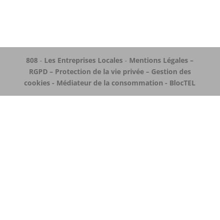
808
-
Les Entreprises Locales
-
Mentions Légales –
RGPD – Protection de la vie privée – Gestion des
cookies - Médiateur de la consommation - BlocTEL